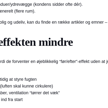
nduer/ydrevægge (kondens sidder ofte dér).
enerelt (flere rum).
 bolig og udeliv, kan du finde en række artikler og emner 
 effekten mindre
rdi de forventer en øjeblikkelig “før/efter”-effekt uden a
idig at styre fugten
 (luften skal kunne cirkulere)
er, ventilation “tørrer det væk”
nd fra start