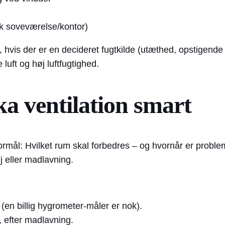
sk soveværelse/kontor)
ne, hvis der er en decideret fugtkilde (utæthed, opstigend
luft og høj luftfugtighed.
a ventilation smart
 formål: Hvilket rum skal forbedres – og hvornår er prob
j eller madlavning.
 (en billig hygrometer-måler er nok).
, efter madlavning.