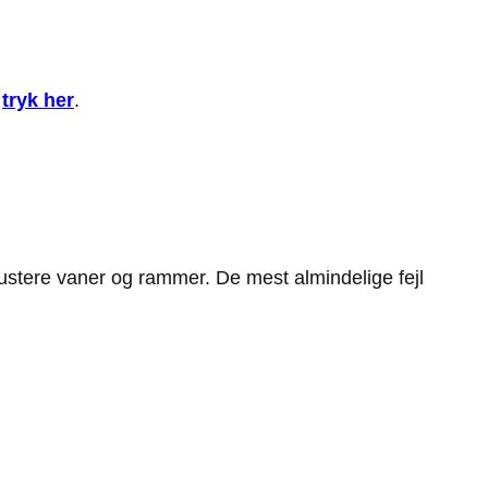
–
tryk her
.
t justere vaner og rammer. De mest almindelige fejl